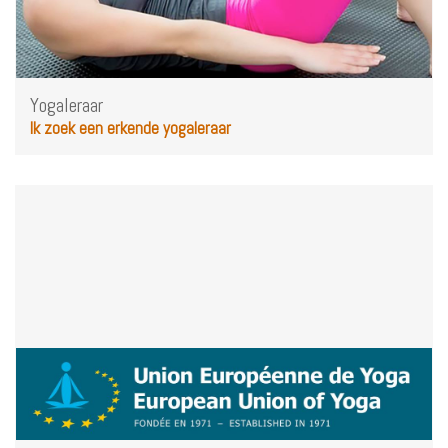
Yogaleraar
Ik zoek een erkende yogaleraar