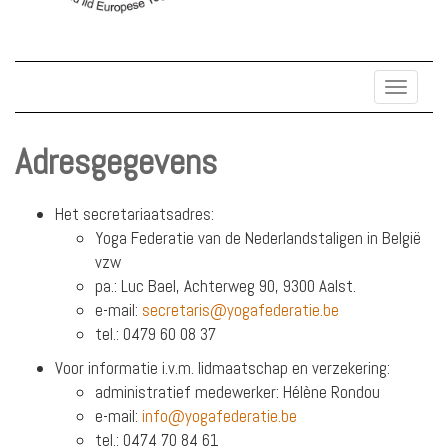
Toggle
navigat
Adresgegevens
Het secretariaatsadres:
Yoga Federatie van de Nederlandstaligen in België
vzw
pa.: Luc Bael, Achterweg 90, 9300 Aalst.
e-mail:
secretaris@yogafederatie.be
tel.: 0479 60 08 37
Voor informatie i.v.m. lidmaatschap en verzekering:
administratief medewerker: Hélène Rondou
e-mail:
info@yogafederatie.be
tel.: 0474 70 84 61