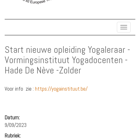
Toggle
navigat
Start nieuwe opleiding Yogaleraar -
Vormingsinstituut Yogadocenten -
Hade De Nève -Zolder
Voor info zie :
https://yogainstituut.be/
Datum:
9/09/2023
Rubriek: