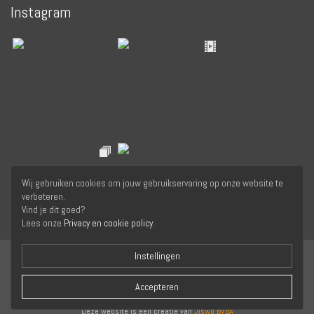
Instagram
Wij gebruiken cookies om jouw gebruikservaring op onze website te
verbeteren.
Vind je dit goed?
Lees onze
Privacy en cookie policy
.
Instellingen
Accepteren
Copyright © 2026 Yogafederatie van de Nederlandstaligen in België. Alle rechten
voorbehouden. -
Privacy verklaring
Deze website is een creatie van
Jiswo BVBA