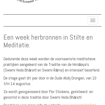
Toggle
navigat
Een week herbronnen in Stilte en
Meditatie.
Gedurende deze week worden de voornaamste meditatieve
praktijken aangeleerd van de Traditie van de Himālaya’s
(Swami Veda Bhāratī en Swami Rāma) en intensief beoefend.
De stage gaat dit jaar door in de Oude Abdij Drongen, van 10
t/m 14 augustus.
Ze wordt georganiseerd door Flor Stickens, geïnitieerd en
gevormd in deze traditie door Swami Veda Bhāratī.