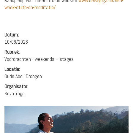
Raadpleeg voor meer info de website
www.sevayoga.be/een-
week-stilte-en-meditatie/
Datum:
10/08/2026
Rubriek:
Voordrachten - weekends – stages
Locatie:
Oude Abdij Drongen
Organisator:
Seva Yoga