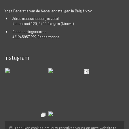
Yoga Federatie van de Nederlandstaligen in België vzw
Adres maatschappelijke zetel:
Kattestraat 120, 9400 Okegem (Ninove)
Ondernemingsnummer:
421245957 RPR Dendermonde
Instagram
Wij gebruiken cookies om jouw gebruikservaring op onze website te