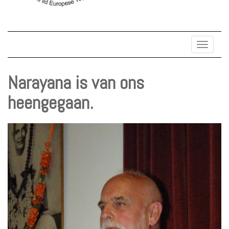
Toggle
navigat
Narayana is van ons
heengegaan.