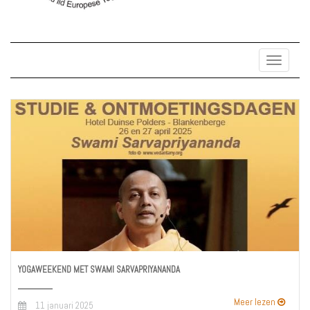
Toggle
navigat
YOGAWEEKEND MET SWAMI SARVAPRIYANANDA
Meer lezen
11 januari 2025