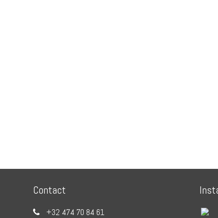
Contact
Inst
+32 474 70 84 61