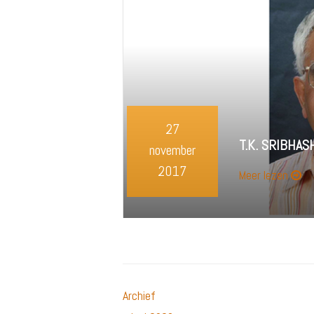
27
T.K. SRIBHA
november
2017
Meer lezen
Archief