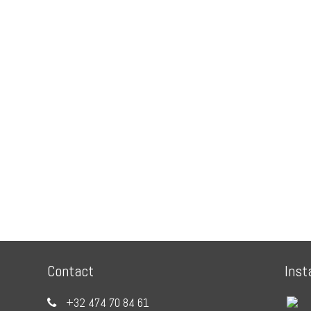
Contact
Inst
+32 474 70 84 61