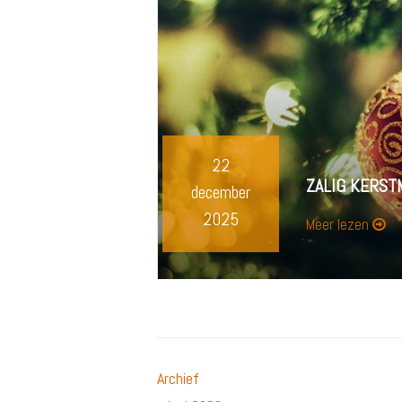
22
ZALIG KERST
december
2025
Meer lezen
Archief