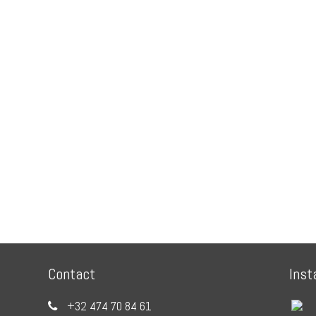
Contact
Inst
+32 474 70 84 61