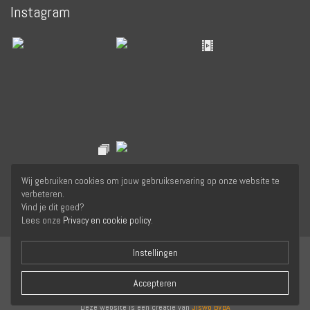
Instagram
Wij gebruiken cookies om jouw gebruikservaring op onze website te
verbeteren.
Vind je dit goed?
Lees onze
Privacy en cookie policy
.
Instellingen
Accepteren
Copyright © 2026 Yogafederatie van de Nederlandstaligen in België. Alle rechten
voorbehouden. -
Privacy verklaring
Deze website is een creatie van
Jiswo BVBA